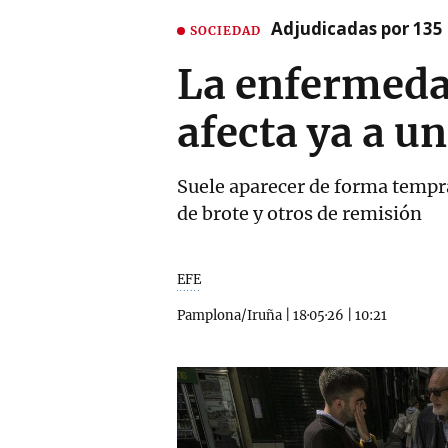
Adjudicadas por 135 
SOCIEDAD
La enfermeda
afecta ya a u
Suele aparecer de forma tempra
de brote y otros de remisión
EFE
Pamplona/Iruña
|
18·05·26
|
10:21