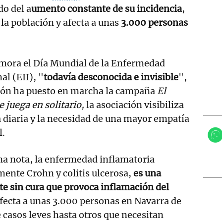
do del a
umento constante de su incidencia
,
 la población y afecta a unas
3.000 personas
mora el Día Mundial de la Enfermedad
al (EII), "
todavía desconocida e invisible
",
ación ha puesto en marcha la campaña
El
e juega en solitario,
la asociación visibiliza
a diaria y la necesidad de una mayor empatía
l.
na nota, la enfermedad inflamatoria
mente Crohn y colitis ulcerosa,
es una
e sin cura que provoca inflamación del
fecta a unas 3.000 personas en Navarra de
 casos leves hasta otros que necesitan