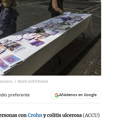
Navarra
IBAN AGUINAGA
dio preferente
Añádenos en Google
personas con
Crohn
y colitis ulcerosa
(ACCU)