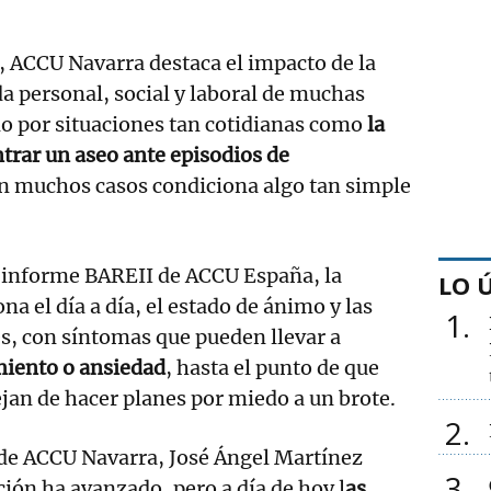
s, ACCU Navarra destaca el impacto de la
a personal, social y laboral de muchas
 por situaciones tan cotidianas como
la
ntrar un aseo ante episodios de
en muchos casos condiciona algo tan simple
l informe BAREII de ACCU España, la
LO 
a el día a día, el estado de ánimo y las
1
s, con síntomas que pueden llevar a
miento o ansiedad
, hasta el punto de que
an de hacer planes por miedo a un brote.
2
 de ACCU Navarra, José Ángel Martínez
3
ión ha avanzado, pero a día de hoy l
as