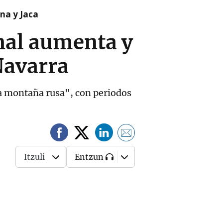
na y Jaca
nal aumenta y
Navarra
na montaña rusa", con periodos
Itzuli
Entzun