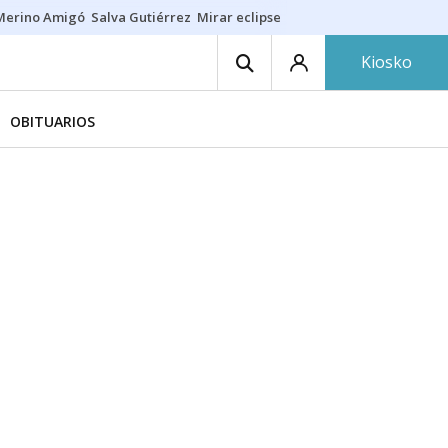
Merino Amigó
Salva Gutiérrez
Mirar eclipse
Iraola-Víctor
Ángel Eche
Kiosko
OBITUARIOS