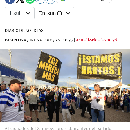
Itzuli
Entzun
DIARIO DE NOTICIAS
PAMPLONA / IRUÑA
|
18·05·26
|
10:35
|
Actualizado a las 10:36
Aficionados del Zaragoza protestan antes del partido.