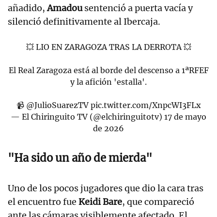
añadido,
Amadou
sentenció a puerta vacía y
silenció definitivamente al Ibercaja.
💥 LIO EN ZARAGOZA TRAS LA DERROTA 💥
El Real Zaragoza está al borde del descenso a 1ªRFEF
y la afición 'estalla'.
📹
@JulioSuarezTV
pic.twitter.com/XnpcWI3FLx
— El Chiringuito TV (@elchiringuitotv)
17 de mayo
de 2026
"Ha sido un año de mierda"
Uno de los pocos jugadores que dio la cara tras
el encuentro fue
Keidi Bare
, que compareció
ante las cámaras visiblemente afectado. El