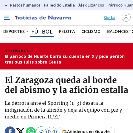
Restos humanos
Fallecido Estella
Álex Lizancos
Párroco Huar
Kiosko
FÚTBOL
DEPORTES
PELOTA
CICLISMO
BALONCEST
COMARCA
El párroco de Huarte borra su cuenta en X y pide perdón
tras sus tuits sobre Ceuta
El Zaragoza queda al borde
del abismo y la afición estalla
La derrota ante el Sporting (1-3) desata la
indignación de la afición y deja al equipo con pie y
medio en Primera RFEF
Añádenos en Google