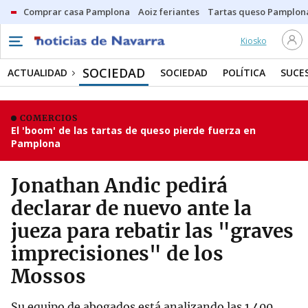
Comprar casa Pamplona
Aoiz feriantes
Tartas queso Pamplon
Kiosko
SOCIEDAD
ACTUALIDAD
SOCIEDAD
POLÍTICA
SUCE
COMERCIOS
El 'boom' de las tartas de queso pierde fuerza en
Pamplona
Jonathan Andic pedirá
declarar de nuevo ante la
jueza para rebatir las "graves
imprecisiones" de los
Mossos
Su equipo de abogados está analizando las 1.400