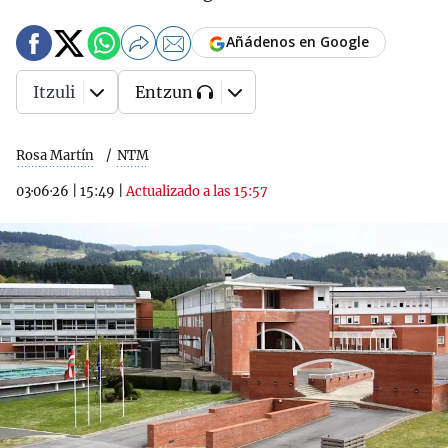
Añádenos en Google
Itzuli
Entzun
Rosa Martín
NTM
03·06·26
|
15:49
|
Actualizado a las 15:57