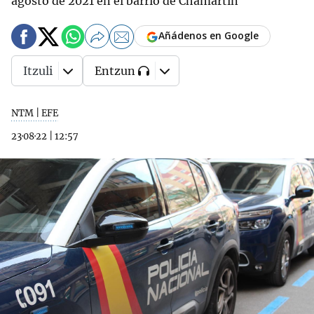
agosto de 2021 en el barrio de Chamartín
Añádenos en Google
Itzuli
Entzun
NTM | EFE
23·08·22
|
12:57