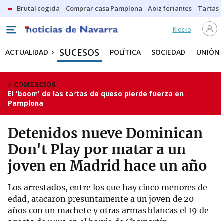
Brutal cogida
Comprar casa Pamplona
Aoiz feriantes
Tartas
Kiosko
SUCESOS
ACTUALIDAD
POLÍTICA
SOCIEDAD
UNIÓN
COMERCIOS
El 'boom' de las tartas de queso pierde fuerza en
Pamplona
Detenidos nueve Dominican
Don't Play por matar a un
joven en Madrid hace un año
Los arrestados, entre los que hay cinco menores de
edad, atacaron presuntamente a un joven de 20
años con un machete y otras armas blancas el 19 de