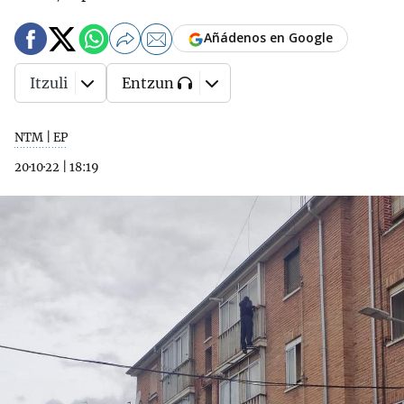
Añádenos en Google
Itzuli
Entzun
NTM | EP
20·10·22
|
18:19