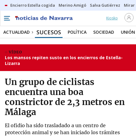
Encierro Estella cogida
Merino Amigó
Salva Gutiérrez
Mirar 
Kiosko
SUCESOS
ACTUALIDAD
POLÍTICA
SOCIEDAD
UNIÓN
VÍDEO
Los mansos repiten susto en los encierros de Estella-
Lizarra
Un grupo de ciclistas
encuentra una boa
constrictor de 2,3 metros en
Málaga
El ofidio ha sido trasladado a un centro de
protección animal y se han iniciado los trámites