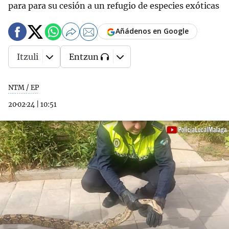
para para su cesión a un refugio de especies exóticas
Añádenos en Google
Itzuli
Entzun
NTM / EP
20·02·24
|
10:51