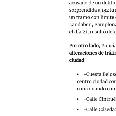
acusado de un delito
sorprendida a 132 km/
un tramo con límite 
Landaben, Pamplona 
el día 21, resultó de
Por otro lado,
Policí
alteraciones de tráfi
ciudad
:
-Cuesta Beloso
centro ciudad con
continuando con e
-Calle Cintruén
-Calle Cáseda: 