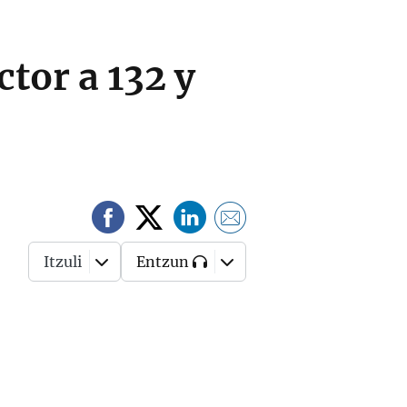
ctor a 132 y
Itzuli
Entzun