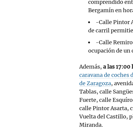
comprendido entre
Bergamín en hora
-Calle Pintor 
de carril permiti
-Calle Remiro 
ocupación de un c
Además,
a las 17:00
caravana de coches d
de Zaragoza
, avenid
Tablas, calle Sangüe
Fuerte, calle Esquíroz
calle Pintor Asarta, c
Vuelta del Castillo, 
Miranda.