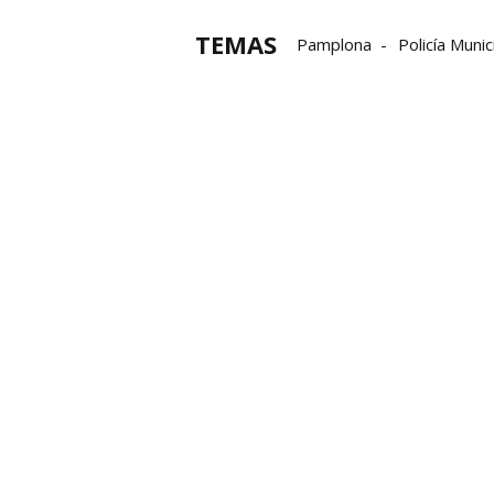
TEMAS
Pamplona
Policía Muni
Delito
Landaben