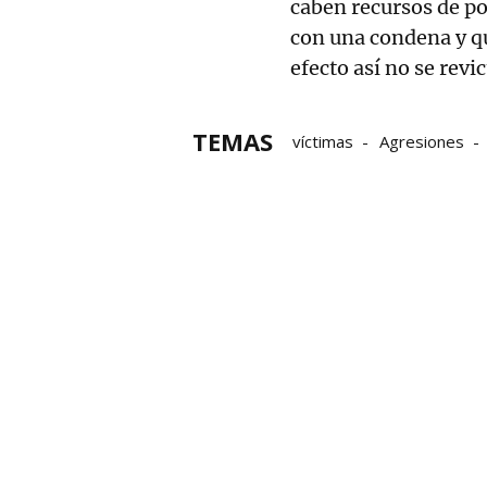
caben recursos de po
con una condena y qu
efecto así no se revi
TEMAS
víctimas
Agresiones
Agresión sexual
Violen