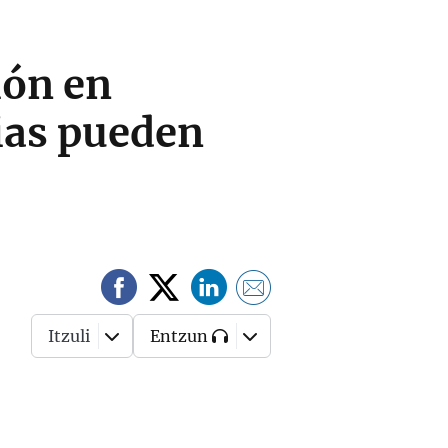
ión en
ias pueden
Itzuli
Entzun