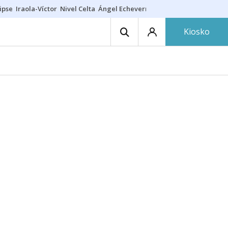
ipse
Iraola-Víctor
Nivel Celta
Ángel Echeverría
Obituario Ángel
Kiosko