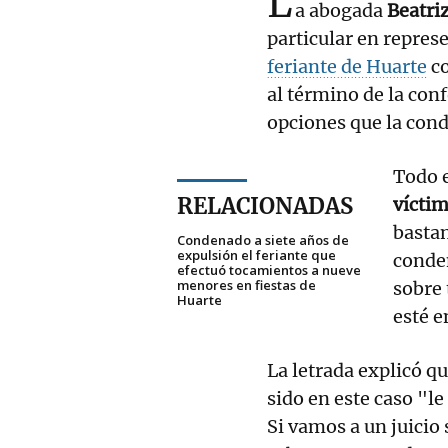
L
a abogada
Beatri
particular en represe
feriante de Huarte
co
al término de la co
opciones que la cond
Todo e
RELACIONADAS
vícti
bastan
Condenado a siete años de
expulsión el feriante que
conde
efectuó tocamientos a nueve
menores en fiestas de
sobre 
Huarte
esté e
La letrada explicó q
sido en este caso "l
Si vamos a un juicio