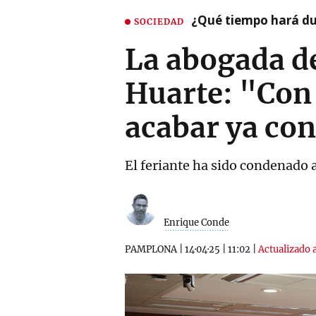
¿Qué tiempo hará dur
SOCIEDAD
La abogada de
Huarte: "Con 
acabar ya con
El feriante ha sido condenado 
Enrique Conde
PAMPLONA
|
14·04·25
|
11:02
|
Actualizado a