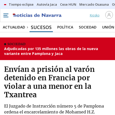
Tiempo eclipse
Autovía Jaca
Cese HUN
Mercado Osasuna
O
Kiosko
SUCESOS
ACTUALIDAD
POLÍTICA
SOCIEDAD
UNIÓN
SOCIEDAD
Adjudicadas por 135 millones las obras de la nueva
variante entre Pamplona y Jaca
Envían a prisión al varón
detenido en Francia por
violar a una menor en la
Txantrea
El Juzgado de Instrucción número 5 de Pamplona
ordena el encarcelamiento de Mohamed H.Z.