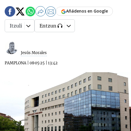
Añádenos en Google
Itzuli
Entzun
Jesús Morales
PAMPLONA
|
08·05·25
|
13:42