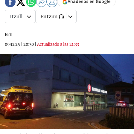
Añádenos en Google
Itzuli
Entzun
EFE
09·12·25
|
20:30
|
Actualizado a las 21:33