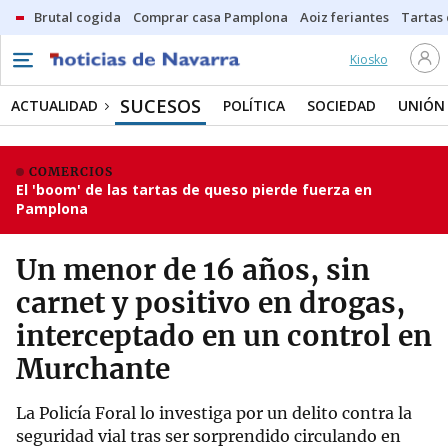
Brutal cogida
Comprar casa Pamplona
Aoiz feriantes
Tartas
Kiosko
SUCESOS
ACTUALIDAD
POLÍTICA
SOCIEDAD
UNIÓN
COMERCIOS
El 'boom' de las tartas de queso pierde fuerza en
Pamplona
Un menor de 16 años, sin
carnet y positivo en drogas,
interceptado en un control en
Murchante
La Policía Foral lo investiga por un delito contra la
seguridad vial tras ser sorprendido circulando en