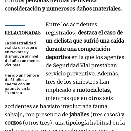
con
dos personas heridas de diversa
consideración y numerosos daños materiales.
Entre los accidentes
registrados,
destaca el caso de
RELACIONADAS
un ciclista que sufrió una caída
La siniestralidad
vial da un respiro
durante una competición
en Navarra y
disminuye al nivel
deportiva
en la que los agentes
del año con menos
de Seguridad Vial prestaban
víctimas
servicio preventivo. Además,
Herido un hombre
de 31 años al
tres de los siniestros han
caerse con un
patinete en la
implicado a
motocicletas
,
Txantrea
mientras que en otros seis
accidentes se ha visto involucrada fauna
salvaje, con presencia de
jabalíes
(tres casos) y
corzos
(otros tres), una tipología habitual en la
red viaria navarra, especialmente en zonas