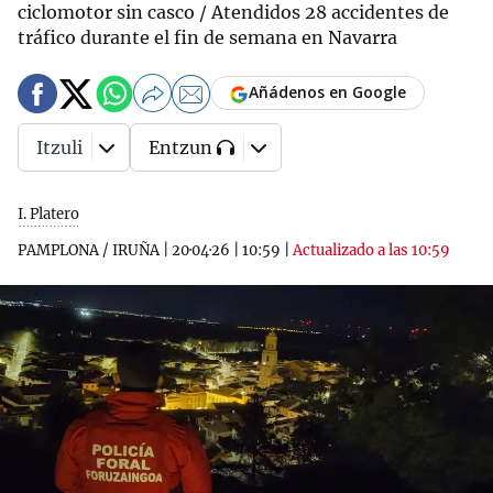
ciclomotor sin casco / Atendidos 28 accidentes de
tráfico durante el fin de semana en Navarra
Añádenos en Google
Itzuli
Entzun
I. Platero
PAMPLONA / IRUÑA
|
20·04·26
|
10:59
|
Actualizado a las 10:59