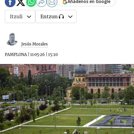
Añádenos en Google
Itzuli
Entzun
Jesús Morales
PAMPLONA
|
11·05·26
|
15:10