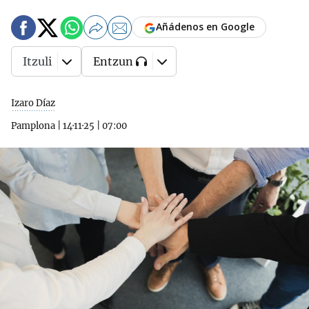
Añádenos en Google
Itzuli
Entzun
Izaro Díaz
Pamplona
|
14·11·25
|
07:00