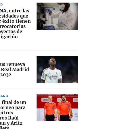
AD
NA, entre las
rsidades que
 éxito tienen
nvocatorias
oyectos de
tigación
ius renueva
l Real Madrid
 2032
MANO
 final de un
torneo para
bitros
ros Raúl
un y Aritz
üeta