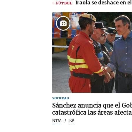
Iraola se deshace en e
FÚTBOL
SOCIEDAD
Sánchez anuncia que el Go
catastrófica las áreas afect
NTM
EP