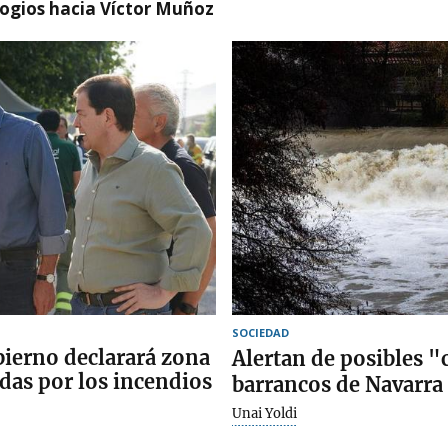
logios hacia Víctor Muñoz
SOCIEDAD
bierno declarará zona
Alertan de posibles "c
adas por los incendios
barrancos de Navarra
Unai Yoldi