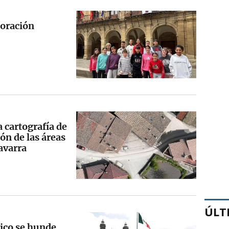
poración
 cartografía de
ón de las áreas
avarra
ÚLT
ico se hunde