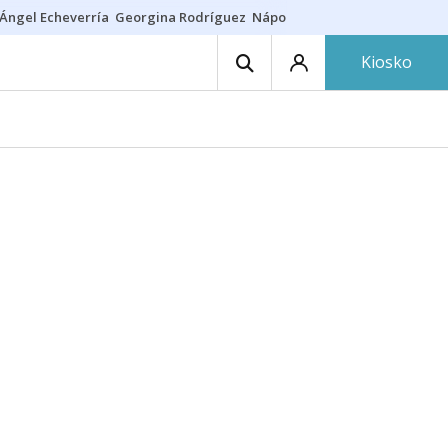
Ángel Echeverría
Georgina Rodríguez
Nápoles - Osasuna
Insultos rac
Kiosko