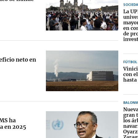
SOCIED
La UP
unive
mayor
en co
de pr
inves
ficio neto en
FÚTBOL
Vinic
con e
hasta
BALON
Nueva
gran 
OMS ha
los ár
navar
ia en 2025
Oyarz
Zarag