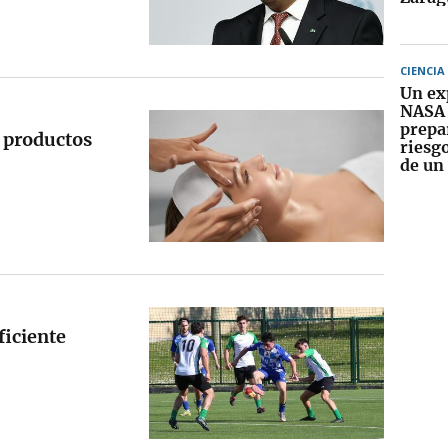
CIENCIA
Un ex
NASA 
prepa
e productos
riesg
de un
ficiente