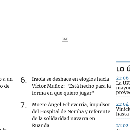
LO 
6
21:06
o a un
Iraola se deshace en elogios hacia
La UP
ro de
Víctor Muñoz: "Está hecho para la
mayor
proye
forma en que quiero jugar"
7
21:04
Muere Ángel Echeverría, impulsor
Vinici
del Hospital de Nemba y referente
hasta
de la solidaridad navarra en
Ruanda
21:02
 la