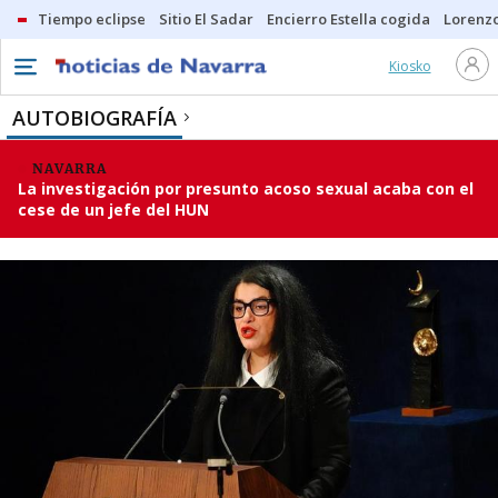
Tiempo eclipse
Sitio El Sadar
Encierro Estella cogida
Lorenzo
Kiosko
AUTOBIOGRAFÍA
NAVARRA
La investigación por presunto acoso sexual acaba con el
cese de un jefe del HUN