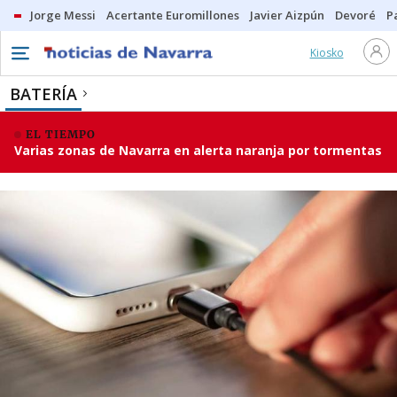
Jorge Messi
Acertante Euromillones
Javier Aizpún
Devoré
P
Kiosko
BATERÍA
EL TIEMPO
Varias zonas de Navarra en alerta naranja por tormentas