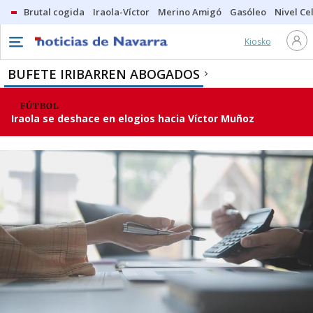
Brutal cogida
Iraola-Víctor
Merino Amigó
Gasóleo
Nivel Ce
Kiosko
BUFETE IRIBARREN ABOGADOS
FÚTBOL
Iraola se deshace en elogios hacia Víctor Muñoz