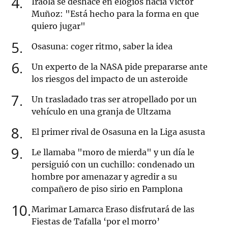
4
Iraola se deshace en elogios hacia Víctor
Muñoz: "Está hecho para la forma en que
quiero jugar"
5
Osasuna: coger ritmo, saber la idea
6
Un experto de la NASA pide prepararse ante
los riesgos del impacto de un asteroide
7
Un trasladado tras ser atropellado por un
vehículo en una granja de Ultzama
8
El primer rival de Osasuna en la Liga asusta
9
Le llamaba "moro de mierda" y un día le
persiguió con un cuchillo: condenado un
hombre por amenazar y agredir a su
compañero de piso sirio en Pamplona
10
Marimar Lamarca Eraso disfrutará de las
Fiestas de Tafalla ‘por el morro’