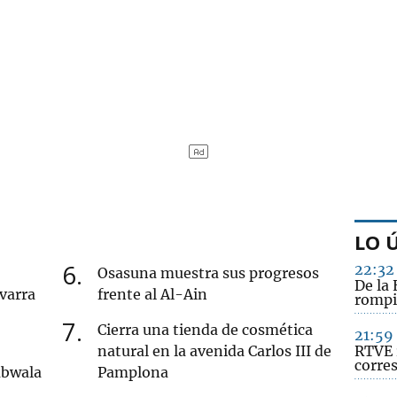
LO 
6
22:32
Osasuna muestra sus progresos
De la 
varra
frente al Al-Ain
rompi
7
Cierra una tienda de cosmética
21:59
natural en la avenida Carlos III de
RTVE 
corre
mbwala
Pamplona