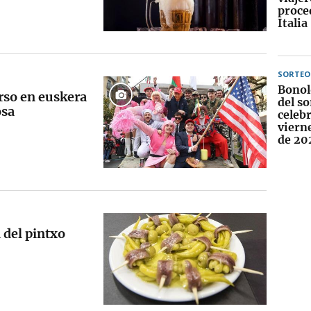
proce
Italia
SORTEO
Bonol
rso en euskera
del so
osa
celebr
viern
de 20
a del pintxo