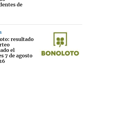
dentes de
S
oto: resultado
rteo
ado el
es 7 de agosto
26