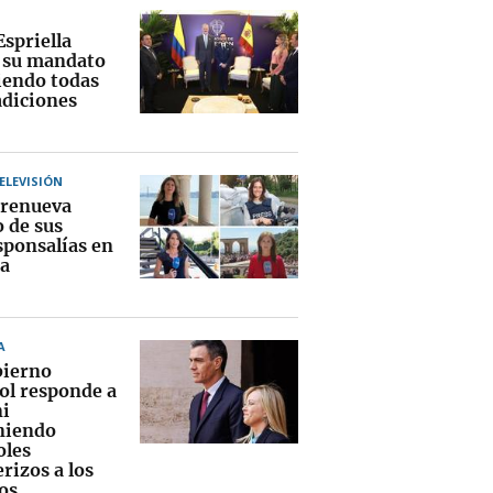
Espriella
a su mandato
endo todas
adiciones
TELEVISIÓN
renueva
o de sus
sponsalías en
a
A
bierno
ol responde a
i
niendo
oles
rizos a los
os