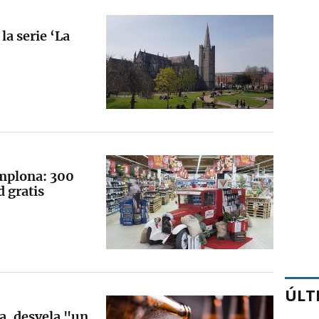
la serie ‘La
amplona: 300
d gratis
ÚLT
ta, desvela "un