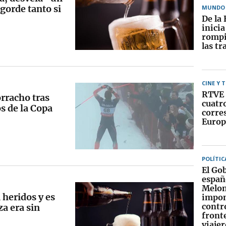
gorde tanto si
MUNDO
De la 
inici
rompi
las tr
CINE Y 
RTVE 
orracho tras
cuatr
s de la Copa
corre
Europ
POLÍTIC
El Go
españ
Melon
 heridos y es
impo
contr
za era sin
fronte
viajer