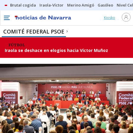
Brutal cogida
Iraola-Víctor
Merino Amigó
Gasóleo
Nivel Ce
Kiosko
COMITÉ FEDERAL PSOE
FÚTBOL
Iraola se deshace en elogios hacia Víctor Muñoz