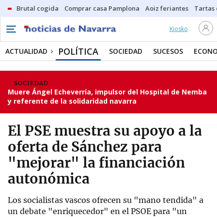
Brutal cogida
Comprar casa Pamplona
Aoiz feriantes
Tartas
Kiosko
POLÍTICA
ACTUALIDAD
SOCIEDAD
SUCESOS
ECONO
SOCIEDAD
Muere Ángel Echeverría, impulsor del Hospital de Nemba
y referente de la solidaridad navarra
El PSE muestra su apoyo a la
oferta de Sánchez para
"mejorar" la financiación
autonómica
Los socialistas vascos ofrecen su "mano tendida" a
un debate "enriquecedor" en el PSOE para "un