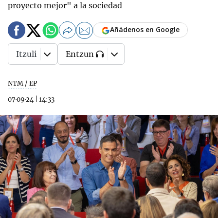
proyecto mejor" a la sociedad
Añádenos en Google
Itzuli
Entzun
NTM / EP
07·09·24
|
14:33