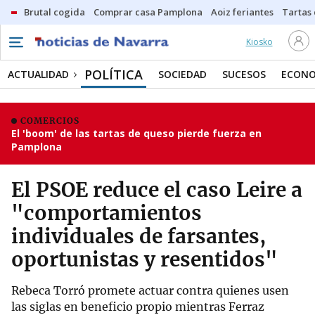
Brutal cogida
Comprar casa Pamplona
Aoiz feriantes
Tartas
Kiosko
POLÍTICA
ACTUALIDAD
SOCIEDAD
SUCESOS
ECONO
COMERCIOS
El 'boom' de las tartas de queso pierde fuerza en
Pamplona
El PSOE reduce el caso Leire a
"comportamientos
individuales de farsantes,
oportunistas y resentidos"
Rebeca Torró promete actuar contra quienes usen
las siglas en beneficio propio mientras Ferraz