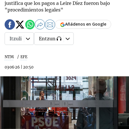
justifica que los pagos a Leire Díez fueron bajo
"procedimientos legales"
Añádenos en Google
Itzuli
Entzun
NTM
EFE
03·06·26
|
20:50