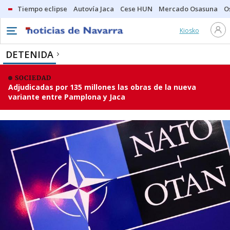
Tiempo eclipse
Autovía Jaca
Cese HUN
Mercado Osasuna
O
Kiosko
DETENIDA
SOCIEDAD
Adjudicadas por 135 millones las obras de la nueva
variante entre Pamplona y Jaca