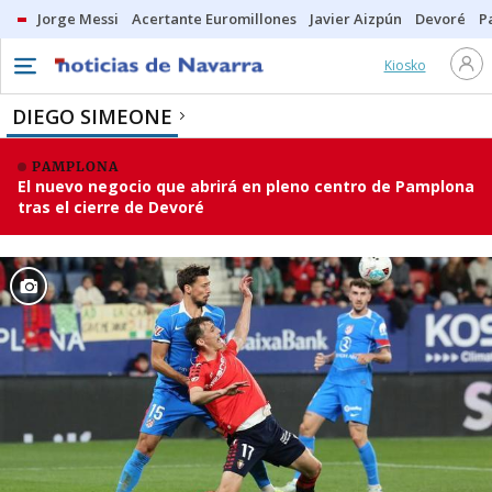
Jorge Messi
Acertante Euromillones
Javier Aizpún
Devoré
P
Kiosko
DIEGO SIMEONE
PAMPLONA
El nuevo negocio que abrirá en pleno centro de Pamplona
tras el cierre de Devoré