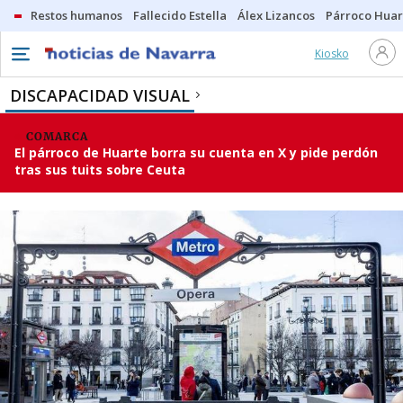
Restos humanos
Fallecido Estella
Álex Lizancos
Párroco Huar
Kiosko
DISCAPACIDAD VISUAL
COMARCA
El párroco de Huarte borra su cuenta en X y pide perdón
tras sus tuits sobre Ceuta