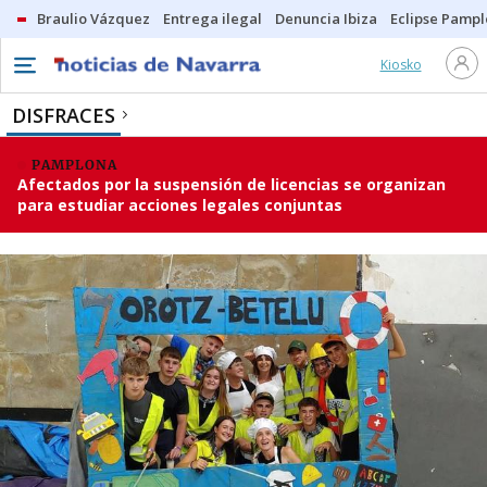
Braulio Vázquez
Entrega ilegal
Denuncia Ibiza
Eclipse Pamp
Kiosko
DISFRACES
PAMPLONA
Afectados por la suspensión de licencias se organizan
para estudiar acciones legales conjuntas