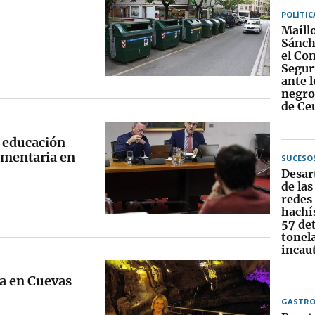
POLÍTIC
Maíll
Sánch
el Co
Segur
ante 
negros
de Ce
, educación
imentaria en
SUCESO
Desar
de la
redes 
hachís
57 de
tonel
incau
ia en Cuevas
GASTR