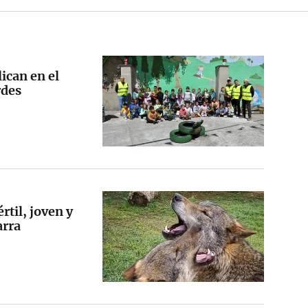
lican en el
rdes
rtil, joven y
arra