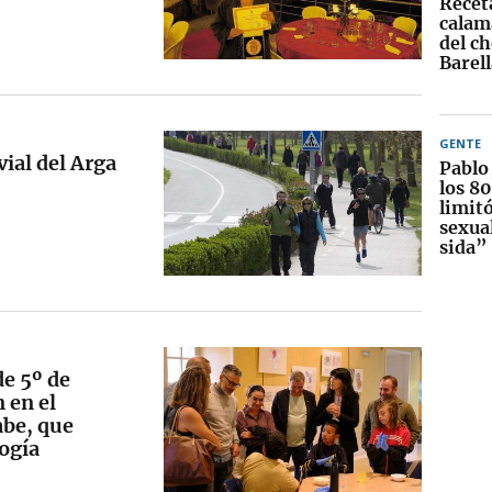
Recet
calama
del c
Barell
GENTE
vial del Arga
Pablo
los 8
limit
sexua
sida”
de 5º de
 en el
abe, que
logía