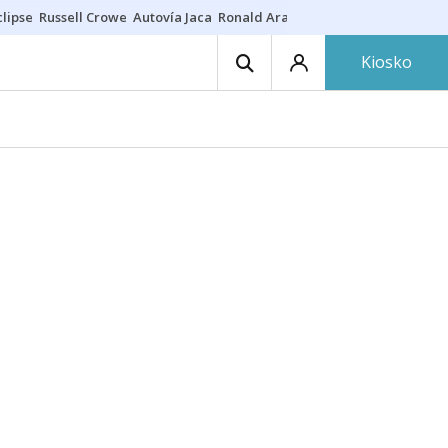
lipse
Russell Crowe
Autovía Jaca
Ronald Araújo
Prohibiciones eclips
Kiosko