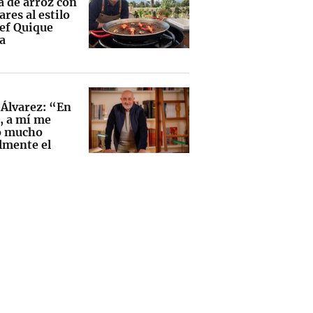
a de arroz con
res al estilo
hef Quique
a
 Álvarez: “En
0, a mí me
ó mucho
lmente el