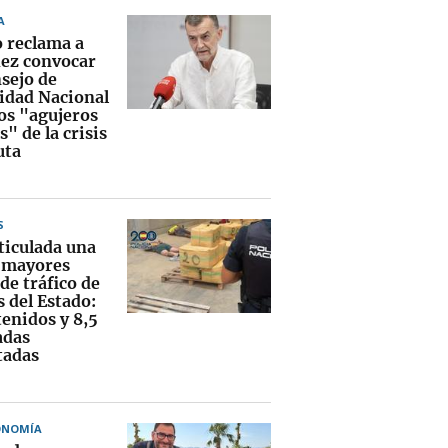
A
o reclama a
ez convocar
nsejo de
idad Nacional
los "agujeros
" de la crisis
uta
S
ticulada una
s mayores
de tráfico de
 del Estado:
tenidos y 8,5
adas
tadas
ONOMÍA