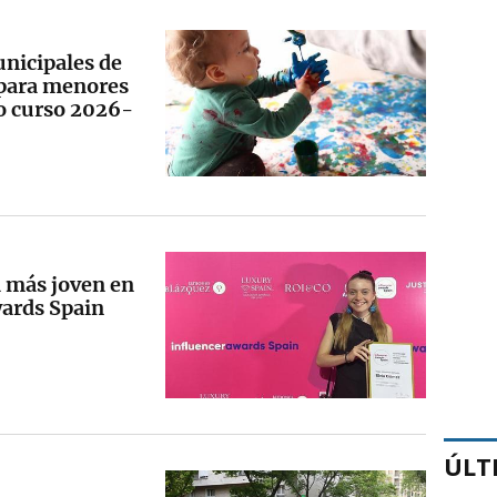
unicipales de
 para menores
mo curso 2026-
 más joven en
wards Spain
ÚLT