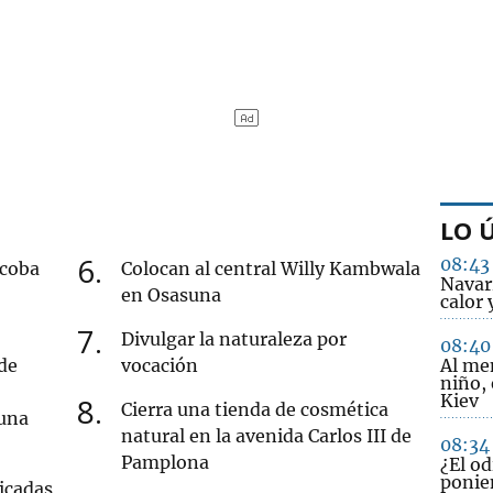
LO 
6
08:43
acoba
Colocan al central Willy Kambwala
Navar
en Osasuna
calor 
7
Divulgar la naturaleza por
08:40
de
vocación
Al men
niño,
Kiev
8
Cierra una tienda de cosmética
 una
natural en la avenida Carlos III de
08:34
Pamplona
¿El od
ponie
icadas