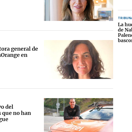
TRIBUN
La hue
de Na
Palenc
basco
tora general de
sOrange en
vo del
s que no han
igue