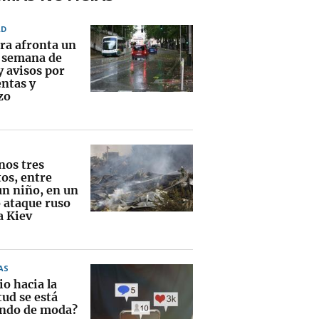
AD
ra afronta un
e semana de
y avisos por
ntas y
zo
nos tres
os, entre
un niño, en un
 ataque ruso
a Kiev
AS
io hacia la
tud se está
ndo de moda?