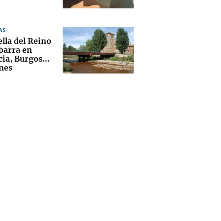
AS
lla del Reino
barra en
ia, Burgos...
nes