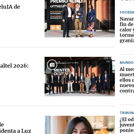
eluIA de
SOCIED
Navar
fin d
calor 
torme
grani
MUNDO
altel 2026:
Al me
muert
ellos 
nuevo
contr
TRIBUN
¿El od
de
juven
ponie
identa a Luz