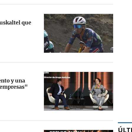
uskaltel que
ento y una
 empresas"
ÚLT