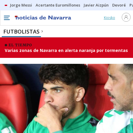
Jorge Messi
Acertante Euromillones
Javier Aizpún
Devoré
P
Kiosko
FUTBOLISTAS
EL TIEMPO
Varias zonas de Navarra en alerta naranja por tormentas