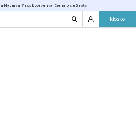
ia Navarra
Paco Etxeberria
Camino de Santiago
Eclipse solar en Nav
Kiosko