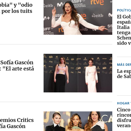
bia" y "odio
por los tuits
POLÍTIC
El Go
españ
Italia
tenga
Schen
sido 
 Sofía Gascón
MÁS DE
 "El arte está
La esp
de Sa
HOGAR Y
Cinco
rinco
remios Critics
disfru
veran
fía Gascón