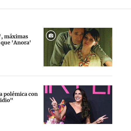
t', máximas
s que 'Anora'
la polémica con
tidio"