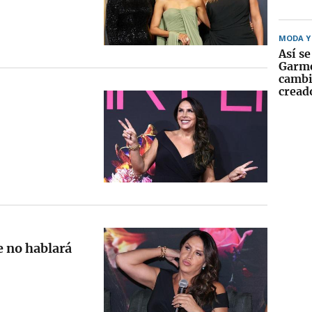
MODA Y 
Así se
Garme
cambi
cread
e no hablará