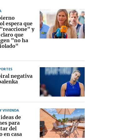
A
bierno
ol espera que
 "reaccione" y
 claro que
gen "no ha
violado"
PORTES
iral negativa
balenka
 VIVIENDA
 ideas de
nes para
tar del
o en casa