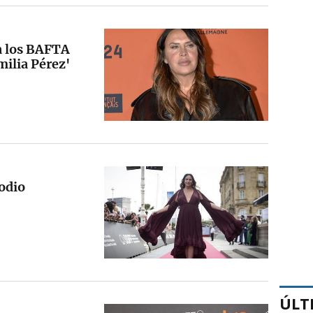
 a los BAFTA
milia Pérez'
 odio
ÚLT