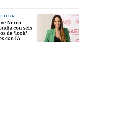
BELLEZA
 ve Nerea
ndia con seis
os de ‘look’
os con IA