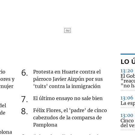
LO 
6
13:20
rio
Protesta en Huarte contra el
El Gob
ores y
párroco Javier Aizpún por sus
"reac
"no h
 mujer
'tuits' contra la inmigración
7
13:06
El último ensayo no sale bien
La es
del
8
Félix Flores, el 'padre' de cinco
 de
13:00
cabezudos de la comparsa de
Cinco 
Pamplona
del ve
plona