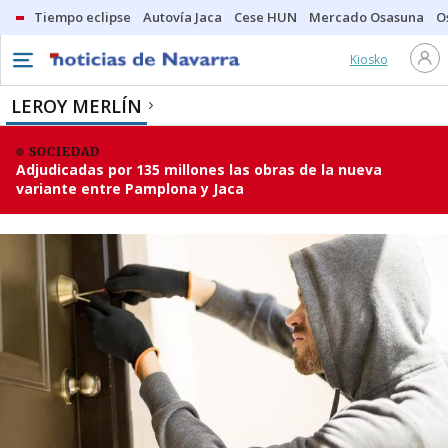
Tiempo eclipse
Autovía Jaca
Cese HUN
Mercado Osasuna
O
Kiosko
LEROY MERLÍN
SOCIEDAD
Adjudicadas por 135 millones las obras de la nueva
variante entre Pamplona y Jaca