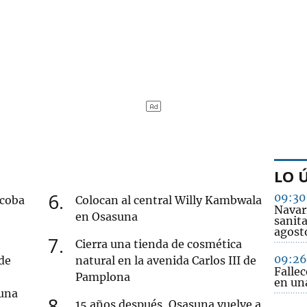
LO 
6
09:30
acoba
Colocan al central Willy Kambwala
Navarr
en Osasuna
sanita
agost
7
Cierra una tienda de cosmética
09:26
de
natural en la avenida Carlos III de
Falle
Pamplona
en una
 una
8
15 años después, Osasuna vuelve a