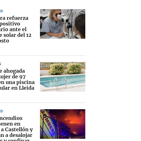
AD
ra refuerza
positivo
rio ante el
e solar del 12
osto
S
ce ahogada
ujer de 97
en una piscina
ular en Lleida
AD
incendios
enen en
 a Castellón y
n a desalojar
s y confinar