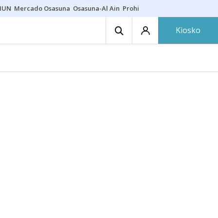
HUN
Mercado Osasuna
Osasuna-Al Ain
Prohibiciones eclipse
Derrama
Kiosko