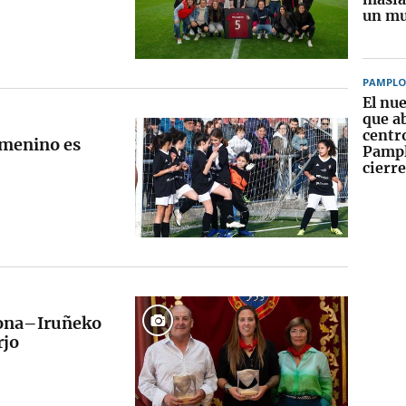
un mu
PAMPL
El nu
que a
centr
emenino es
Pampl
cierr
lona–Iruñeko
rjo