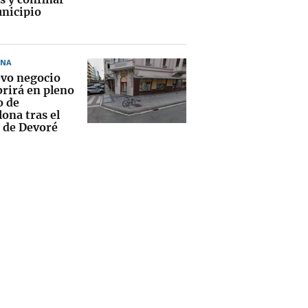
nicipio
ONA
evo negocio
brirá en pleno
o de
ona tras el
e de Devoré