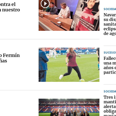
ntra el
n nuestro
SOCIED
Navar
su dis
sanita
eclips
de ag
SUCESO
eo Fermín
Falle
ñas
una m
años 
partic
SOCIED
Tres 
manti
alerta
obliga
masía