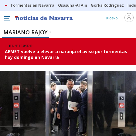
Tormentas en Navarra
Osasuna-Al Ain
Gorka Rodríguez
Indu
Kiosko
MARIANO RAJOY
EL TIEMPO
AEMET vuelve a elevar a naranja el aviso por tormentas
hoy domingo en Navarra