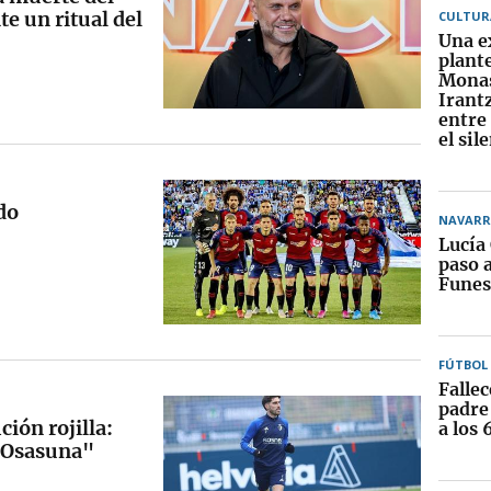
e un ritual del
CULTUR
Una e
plante
Monas
Irant
entre 
el sil
do
NAVARR
Lucía
paso a
Funes
FÚTBOL
Fallec
padre
ción rojilla:
a los 
a Osasuna"