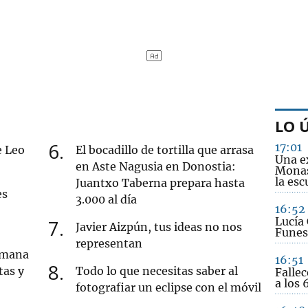
LO 
6
17:01
e Leo
El bocadillo de tortilla que arrasa
Una e
en Aste Nagusia en Donostia:
Monas
la esc
Juantxo Taberna prepara hasta
es
3.000 al día
16:52
Lucía 
7
Javier Aizpún, tus ideas no nos
Funes
representan
semana
16:51
8
tas y
Todo lo que necesitas saber al
Fallec
a los 
fotografiar un eclipse con el móvil