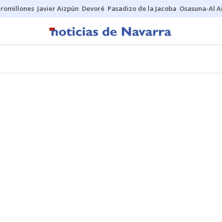
uromillones
Javier Aizpún
Devoré
Pasadizo de la Jacoba
Osasuna-Al A