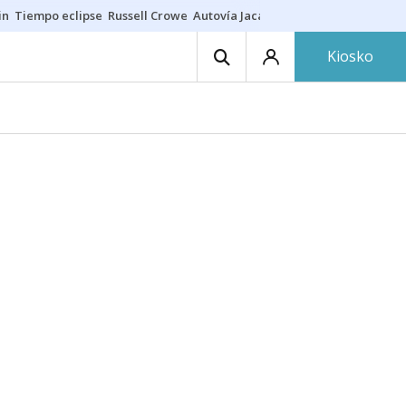
in
Tiempo eclipse
Russell Crowe
Autovía Jaca
Ronald Araújo
Prohibic
Kiosko