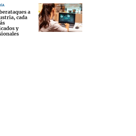
ÍA
iberataques a
ustria, cada
ás
icados y
sionales