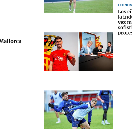
ECONOM
Los c
la ind
vez m
sofist
profe
 Mallorca