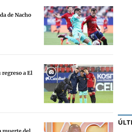
ida de Nacho
 regreso a El
ÚLT
a muerte del