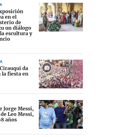
A
xposición
a en el
terio de
zu un diálogo
la escultura y
encio
A
 Cirauqui da
 la fiesta en
e Jorge Messi,
 de Leo Messi,
68 años