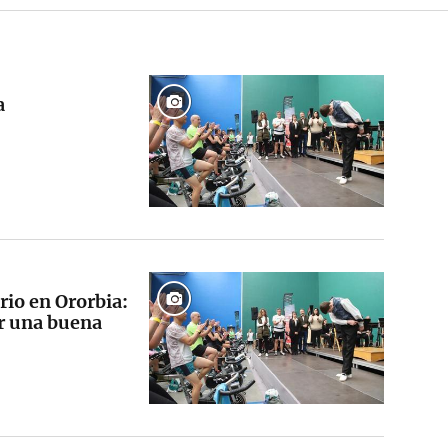
a
io en Ororbia:
or una buena