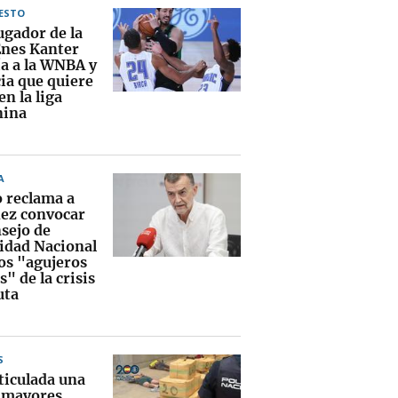
ESTO
ugador de la
nes Kanter
ía a la WNBA y
ia que quiere
en la liga
nina
A
o reclama a
ez convocar
nsejo de
idad Nacional
los "agujeros
" de la crisis
uta
S
ticulada una
s mayores