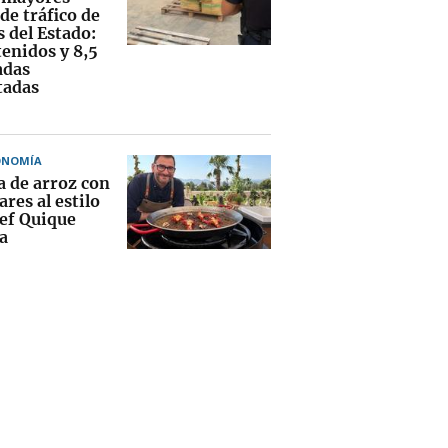
de tráfico de
 del Estado:
tenidos y 8,5
adas
tadas
ONOMÍA
a de arroz con
res al estilo
hef Quique
a