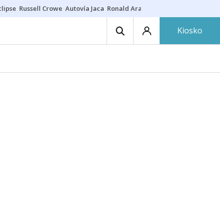
lipse
Russell Crowe
Autovía Jaca
Ronald Araújo
Prohibiciones eclips
Kiosko