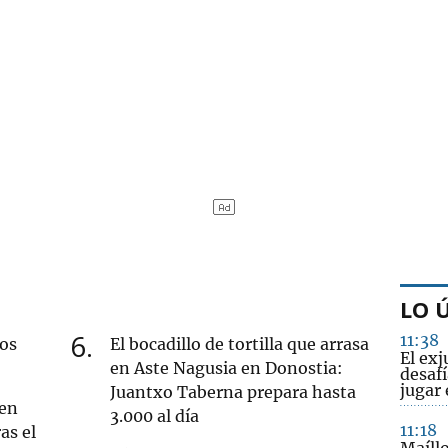
LO 
6
11:38
nos
El bocadillo de tortilla que arrasa
El ex
en Aste Nagusia en Donostia:
desaf
jugar 
Juantxo Taberna prepara hasta
 en
3.000 al día
11:18
as el
Maíll