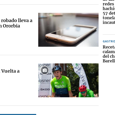
redes 
hachís
57 de
tonel
 robado lleva a
incau
n Ororbia
GASTR
Recet
calama
del c
Barell
 Vuelta a