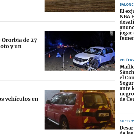
BALONC
El exj
NBA E
desaf
anunc
jugar 
feme
 Ororbia de 27
moto y un
POLÍTIC
Maíll
Sánch
el Co
Segur
ante 
negros
os vehículos en
de Ce
SUCESO
Desar
de la