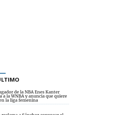
ÚLTIMO
jugador de la NBA Enes Kanter
ía a la WNBA y anuncia que quiere
en la liga femenina
o reclama a Sánchez convocar el