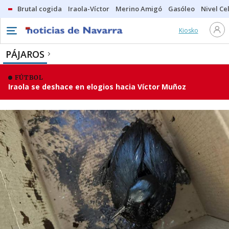
Brutal cogida
Iraola-Víctor
Merino Amigó
Gasóleo
Nivel Ce
Kiosko
PÁJAROS
FÚTBOL
Iraola se deshace en elogios hacia Víctor Muñoz