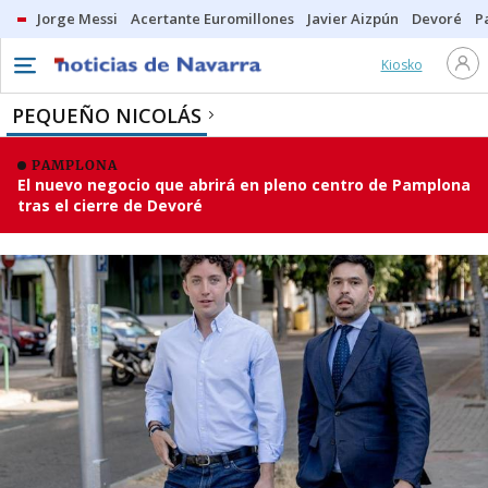
Jorge Messi
Acertante Euromillones
Javier Aizpún
Devoré
P
Kiosko
PEQUEÑO NICOLÁS
PAMPLONA
El nuevo negocio que abrirá en pleno centro de Pamplona
tras el cierre de Devoré