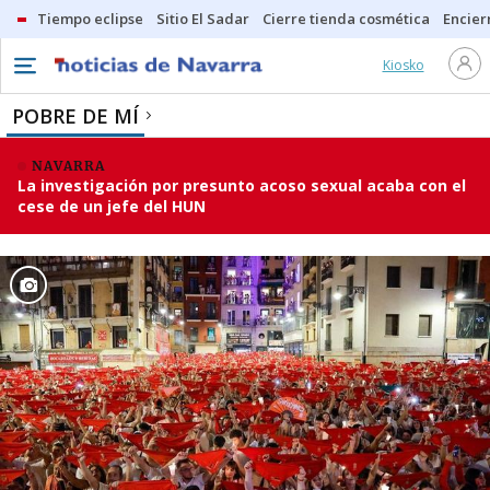
Tiempo eclipse
Sitio El Sadar
Cierre tienda cosmética
Encier
Kiosko
POBRE DE MÍ
NAVARRA
La investigación por presunto acoso sexual acaba con el
cese de un jefe del HUN