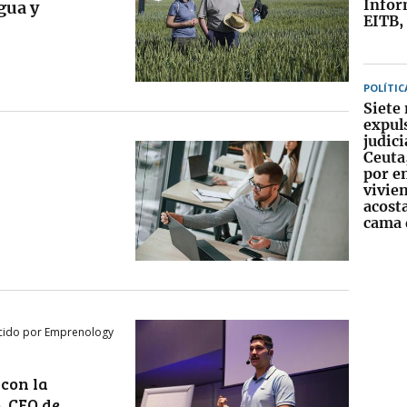
Infor
gua y
EITB, 
POLÍTIC
Siete
expul
judic
Ceuta,
por e
vivie
acosta
cama 
cido por Emprenology
 con la
, CEO de