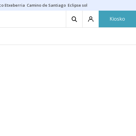
co Etxeberria
Camino de Santiago
Eclipse solar en Navarra
Acertante
Kiosko