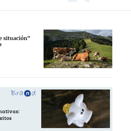
e situación"
o
nativas:
sitos