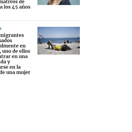
mativos de
a los 45 años
A
 migrantes
sados
ialmente en
 uno de ellos
ntrar en una
nda y
rse en la
de una mujer