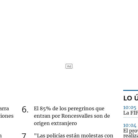
LO 
6
10:05
arra
El 85% de los peregrinos que
La FIF
ciones
entran por Roncesvalles son de
origen extranjero
10:04
El pr
7
n
"Las policías están molestas con
realiz