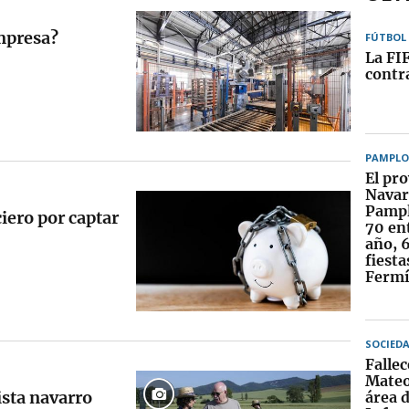
empresa?
FÚTBOL
La FI
contra
PAMPL
El pr
Navar
Pampl
iero por captar
70 ent
año, 6
fiesta
Ferm
SOCIED
Falle
Mateos
ista navarro
área d