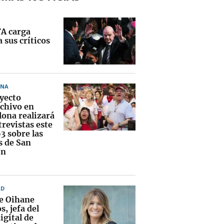
FA carga
 sus críticos
ONA
oyecto
chivo en
ona realizará
revistas este
3 sobre las
s de San
ín
AD
ce Oihane
, jefa del
igital de