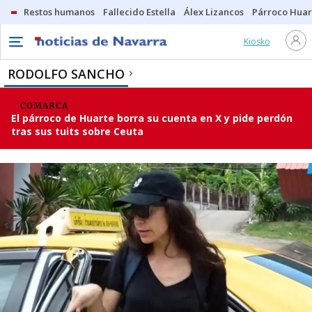
Restos humanos
Fallecido Estella
Álex Lizancos
Párroco Huar
Kiosko
RODOLFO SANCHO
COMARCA
El párroco de Huarte borra su cuenta en X y pide perdón
tras sus tuits sobre Ceuta