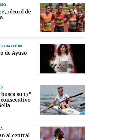
SMO
re, récord de
a
E REDACCIÓN
co de Ayuso
ES
 busca su 17º
 consecutivo
Sella
NA
n al central