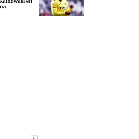
 Kambwala en
na