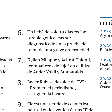
LO 
6
20:33
Un bebé de solo 19 días recibe
Aguir
varra
terapia génica tras ser
diagnosticado en la prueba del
20:29
talón de una grave enfermedad
El áti
7
icadas
Kylian Mbappé y Achraf Hakimi,
20:29
Osaba
 la
'compañeros de lujo' en el Ibiza
el Sel
á la
de Ander Yoldi y Stamatakis
20:22
8
Javier Ruiz se despide de TVE:
Coloc
Osasu
ón
"Premien el periodismo,
se
castiguen la basura"
9
Cierra una tienda de cosmética
de
natural en la avenida Carlos III de