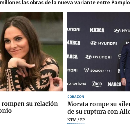
millones las obras de la nueva variante entre Pamplo
CORAZÓN
s rompen su relación
Morata rompe su silen
onio
de su ruptura con Ali
NTM / EP