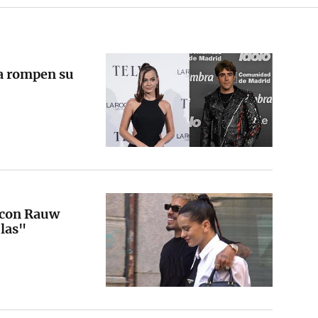
na rompen su
a con Rauw
ulas"