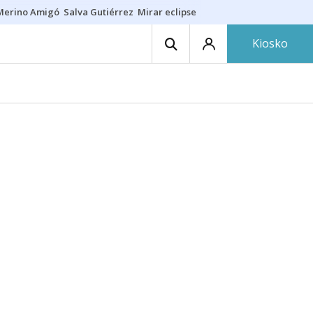
Merino Amigó
Salva Gutiérrez
Mirar eclipse
Iraola-Víctor
Ángel Eche
Kiosko