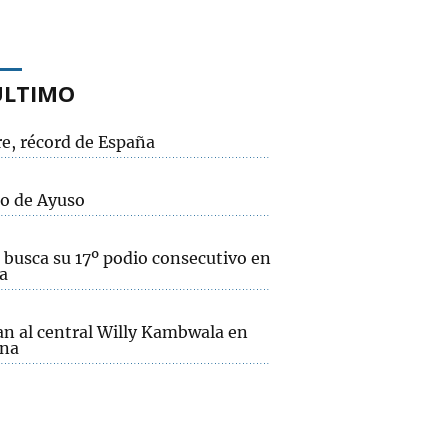
ÚLTIMO
re, récord de España
co de Ayuso
 busca su 17º podio consecutivo en
la
an al central Willy Kambwala en
na