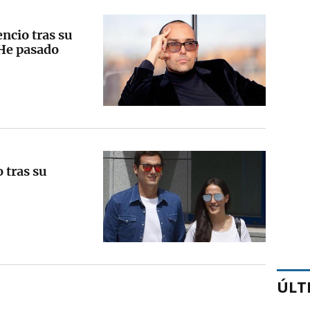
ncio tras su
"He pasado
 tras su
ÚLT