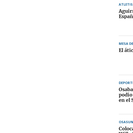
ATLETI
Aguir
Españ
MESA D
El áti
DEPORT
Osaba
podio
en el 
OSASU
Coloca