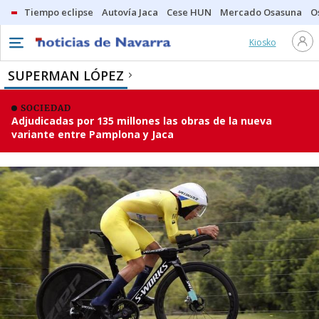
Tiempo eclipse
Autovía Jaca
Cese HUN
Mercado Osasuna
O
Kiosko
SUPERMAN LÓPEZ
SOCIEDAD
Adjudicadas por 135 millones las obras de la nueva
variante entre Pamplona y Jaca