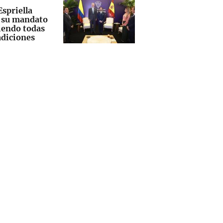
Espriella
a su mandato
endo todas
adiciones