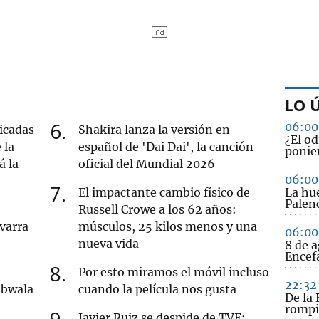
LO 
6
06:00
icadas
Shakira lanza la versión en
¿El od
 la
español de 'Dai Dai', la canción
ponie
á la
oficial del Mundial 2026
06:00
7
El impactante cambio físico de
La hue
Palenc
Russell Crowe a los 62 años:
varra
músculos, 25 kilos menos y una
06:00
nueva vida
8 de a
Encefa
8
Por esto miramos el móvil incluso
22:32
mbwala
cuando la película nos gusta
De la 
rompi
9
Javier Ruiz se despide de TVE: