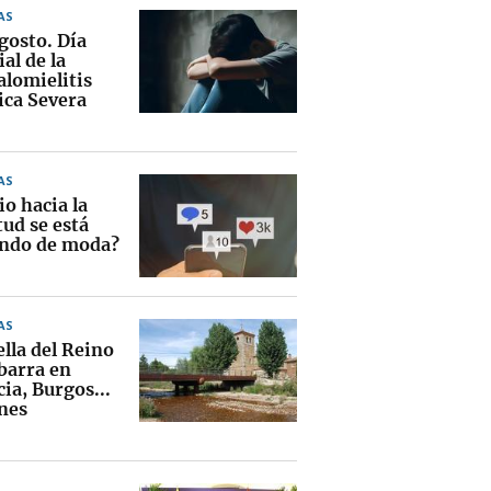
AS
gosto. Día
al de la
alomielitis
ica Severa
AS
io hacia la
tud se está
ndo de moda?
AS
lla del Reino
barra en
ia, Burgos...
nes