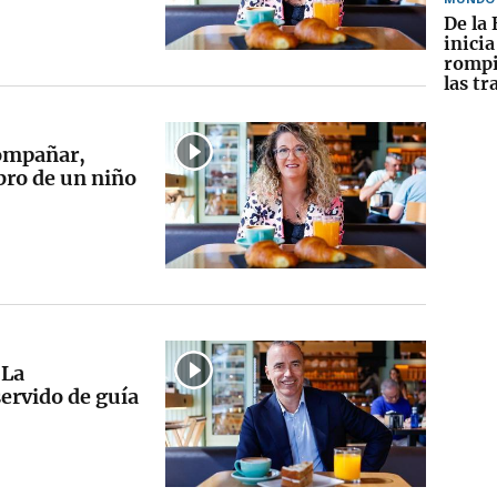
De la 
inici
rompi
las tr
ompañar,
ebro de un niño
“La
ervido de guía