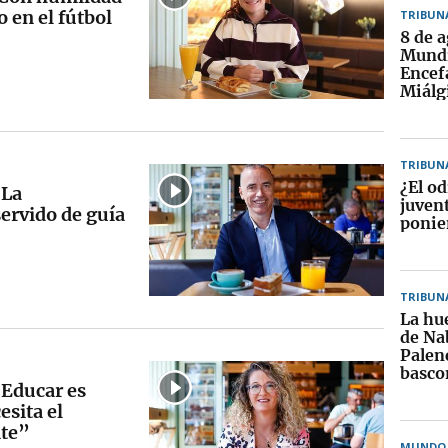
o en el fútbol
TRIBUN
8 de a
Mundi
Encef
Miálg
TRIBUN
¿El od
“La
juven
ervido de guía
ponie
TRIBUN
La hue
de Na
Palenc
basco
Educar es
sita el
nte”
MUNDO