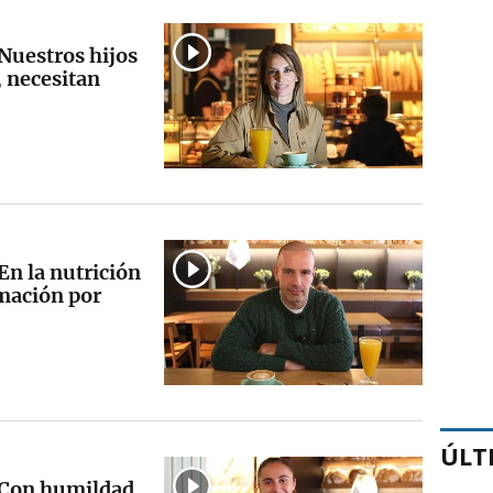
uestros hijos
, necesitan
n la nutrición
mación por
ÚLT
“Con humildad