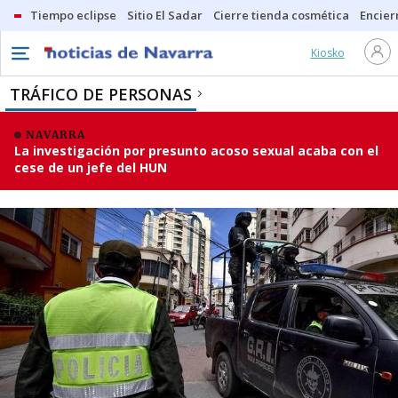
Tiempo eclipse
Sitio El Sadar
Cierre tienda cosmética
Encier
Kiosko
TRÁFICO DE PERSONAS
NAVARRA
La investigación por presunto acoso sexual acaba con el
cese de un jefe del HUN