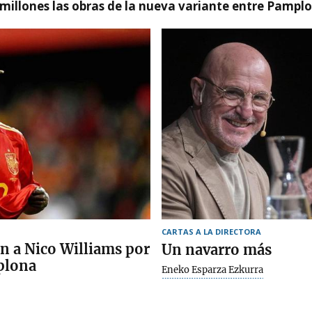
millones las obras de la nueva variante entre Pamplo
CARTAS A LA DIRECTORA
n a Nico Williams por
Un navarro más
plona
Eneko Esparza Ezkurra