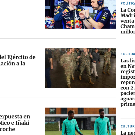
POLÍTIC
La Co
Madri
venta 
Chamb
millo
SOCIED
el Ejército de
Las li
ación a la
en Na
regis
impor
repunt
con 2
pacie
aguar
prime
terpuesta en
Nico e Iñaki
CULTUR
 coche
La ne