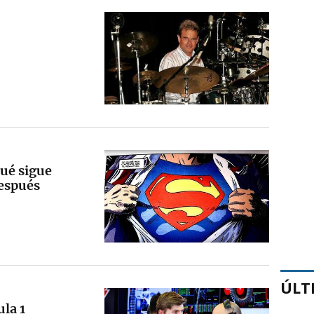
qué sigue
después
ÚLT
ula 1