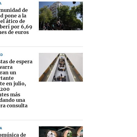
A
munidad de
d pone a la
el ático de
erí por 6,69
nes de euros
AD
stas de espera
varra
tran un
tante
e en julio,
.200
ntes más
dando una
ra consulta
A
omúsica de