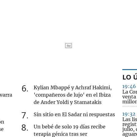
LO 
6
19:46
Kylian Mbappé y Achraf Hakimi,
La Co
varra
'compañeros de lujo' en el Ibiza
venta
millo
de Ander Yoldi y Stamatakis
7
19:32
Sin sitio en El Sadar ni respuestas
Las li
ón
regis
8
Un bebé de solo 19 días recibe
se
julio,
terapia génica tras ser
aguar