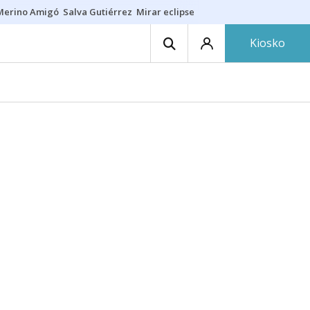
Merino Amigó
Salva Gutiérrez
Mirar eclipse
Iraola-Víctor
Ángel Eche
Kiosko