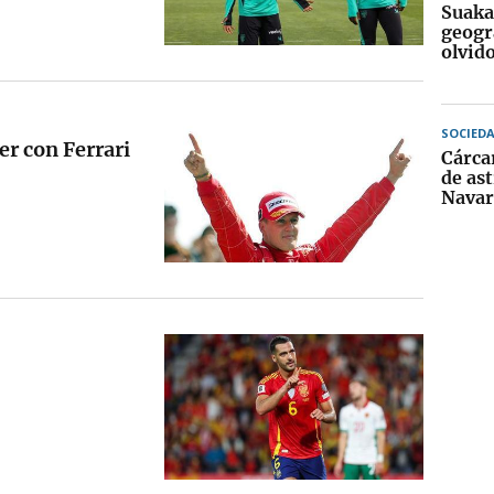
Suaka
geogr
olvid
SOCIED
r con Ferrari
Cárca
de as
Navar