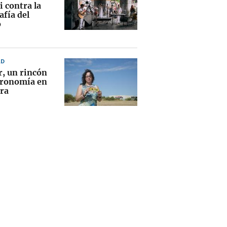
i contra la
afía del
o
AD
r, un rincón
tronomía en
ra