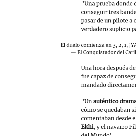
"Una prueba donde d
conseguir tres band
pasar de un pilote a 
verdadero suplicio p
El duelo comienza en 3, 2, 1, ¡Y
— El Conquistador del Car
Una hora después de 
fue capaz de consegu
mandado directament
"Un
auténtico dram
cómo se quedaban si
comentaban desde el
Ekhi
, y el navarro F
del Mundo'.