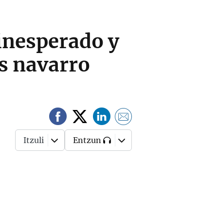
 inesperado y
os navarro
Itzuli
Entzun