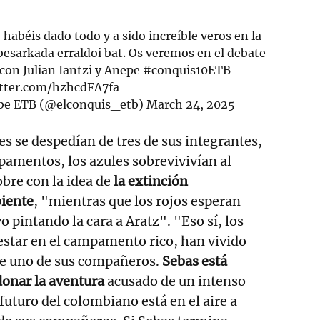
abéis dado todo y a sido increíble veros en la
 besarkada erraldoi bat. Os veremos en el debate
 con Julian Iantzi y Anepe
#conquis10ETB
itter.com/hzhcdFA7fa
ibe ETB (@elconquis_etb)
March 24, 2025
s se despedían de tres de sus integrantes,
pamentos, los azules sobrevivivían al
re con la idea de
la extinción
iente
, "mientras que los rojos esperan
o pintando la cara a Aratz". "Eso sí, los
 estar en el campamento rico, han vivido
 de uno de sus compañeros.
Sebas está
onar la aventura
acusado de un intenso
l futuro del colombiano está en el aire a