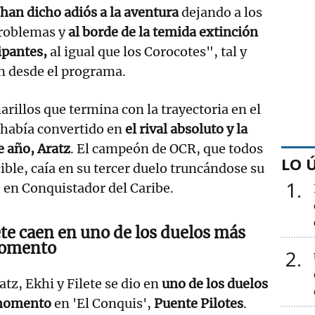
 han dicho adiós a la aventura
dejando a los
roblemas y
al borde de la temida extinción
ipantes,
al igual que los Corocotes", tal y
n desde el programa.
arillos que termina con la trayectoria en el
 había convertido en
el rival absoluto y la
e año, Aratz
. El campeón de OCR, que todos
LO 
ble, caía en su tercer duelo truncándose su
1
 en Conquistador del Caribe.
ete caen en
uno de los duelos más
momento
2
tz, Ekhi y Filete se dio en
uno de los duelos
 momento
en 'El Conquis',
Puente Pilotes
.