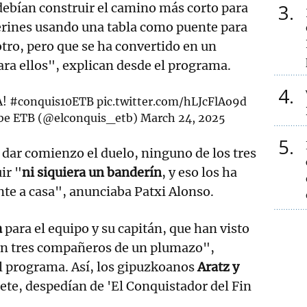
3
ebían construir el camino más corto para
erines usando una tabla como puente para
otro, pero que se ha convertido en un
ara ellos", explican desde el programa.
4
A!
#conquis10ETB
pic.twitter.com/hLJcFlAo9d
ibe ETB (@elconquis_etb)
March 24, 2025
5
dar comienzo el duelo, ninguno de los tres
ir "
ni siquiera un banderín
, y eso los ha
e a casa", anunciaba Patxi Alonso.
a
para el equipo y su capitán, que han visto
n tres compañeros de un plumazo",
 programa. Así, los gipuzkoanos
Aratz y
ilete, despedían de 'El Conquistador del Fin