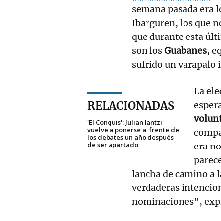
semana pasada era l
Ibarguren, los que n
que durante esta últ
son los
Guabanes
, e
sufrido un varapalo 
La ele
RELACIONADAS
espera
volunt
'El Conquis': Julian Iantzi
vuelve a ponerse al frente de
compañ
los debates un año después
de ser apartado
era no
parece
lancha de camino a l
verdaderas intencion
nominaciones", expl