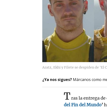
Aratz, Ekhi y Filete se despiden de 'El 
¿Ya nos sigues?
Márcanos como me
T
ras la entrega de
del Fin del Mundo
'
h