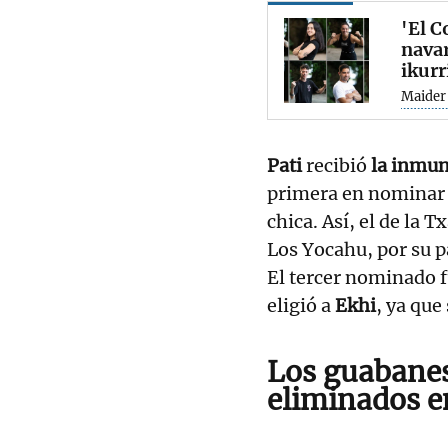
'El C
navar
ikurr
Maider
Pati
recibió
la inmun
primera en nominar
chica. Así, el de la 
Los Yocahu, por su p
El tercer nominado f
eligió a
Ekhi
, ya que
Los guabanes 
eliminados en