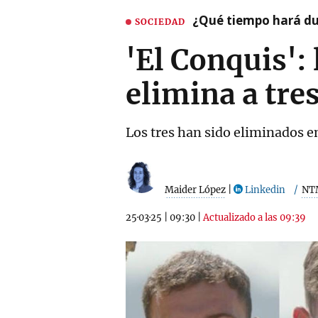
¿Qué tiempo hará dur
SOCIEDAD
'El Conquis':
elimina a tre
Los tres han sido eliminados en
Maider López
|
Linkedin
NT
25·03·25
|
09:30
|
Actualizado a las 09:39