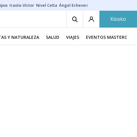
ipse
Iraola-Víctor
Nivel Celta
Ángel Echeverría
Obituario Ángel
Kiosko
TAS Y NATURALEZA
SALUD
VIAJES
EVENTOS MASTERCHEF