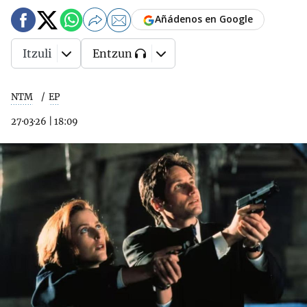
Añádenos en Google
Itzuli
Entzun
NTM
EP
27·03·26
|
18:09