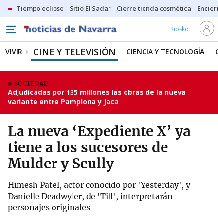
Tiempo eclipse
Sitio El Sadar
Cierre tienda cosmética
Encier
Kiosko
CINE Y TELEVISIÓN
VIVIR
CIENCIA Y TECNOLOGÍA
SOCIEDAD
Adjudicadas por 135 millones las obras de la nueva
variante entre Pamplona y Jaca
La nueva ‘Expediente X’ ya
tiene a los sucesores de
Mulder y Scully
Himesh Patel, actor conocido por 'Yesterday', y
Danielle Deadwyler, de 'Till', interpretarán
personajes originales