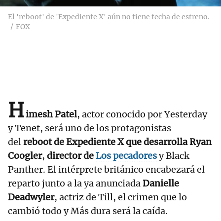
El 'reboot' de 'Expediente X' aún no tiene fecha de estreno.
FOX
H
imesh Patel
, actor conocido por Yesterday
y Tenet, será uno de los protagonistas
del
reboot de Expediente X que desarrolla Ryan
Coogler
,
director de
Los pecadores
y Black
Panther. El intérprete británico encabezará el
reparto junto a la ya anunciada
Danielle
Deadwyler
, actriz de Till, el crimen que lo
cambió todo y Más dura será la caída.