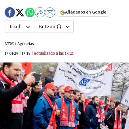
Añádenos en Google
Itzuli
Entzun
NTM / Agencias
15·01·25
|
13:18
|
Actualizado a las 13:21