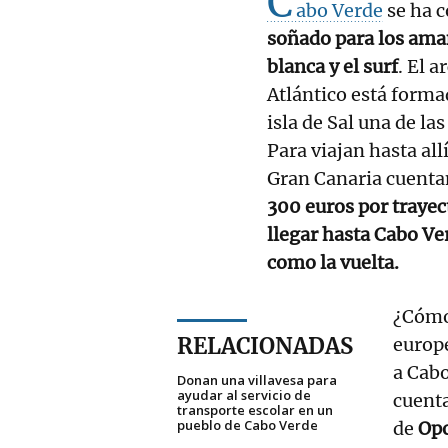
C
abo Verde
se ha c
soñado para los aman
blanca y el surf
. El 
Atlántico está formad
isla de Sal una de la
Para viajan hasta al
Gran Canaria cuenta
300 euros por trayec
llegar hasta Cabo Ve
como la vuelta.
¿Cómo
RELACIONADAS
europe
a Cabo
Donan una villavesa para
ayudar al servicio de
cuent
transporte escolar en un
pueblo de Cabo Verde
de
Opo