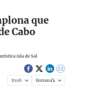
mplona que
 de Cabo
ística isla de Sal
Itzuli
Entzun