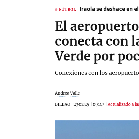
Iraola se deshace en e
FÚTBOL
El aeropuert
conecta con l
Verde por po
Conexiones con los aeropuertos
Andrea Valle
BILBAO
|
23·02·25
|
09:47
|
Actualizado a la