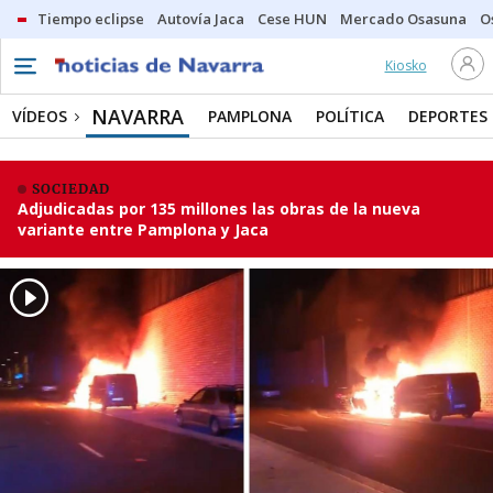
Tiempo eclipse
Autovía Jaca
Cese HUN
Mercado Osasuna
O
Kiosko
NAVARRA
VÍDEOS
PAMPLONA
POLÍTICA
DEPORTES
SOCIEDAD
Adjudicadas por 135 millones las obras de la nueva
variante entre Pamplona y Jaca